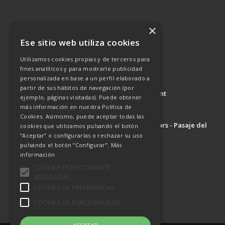
×
Ese sitio web utiliza cookies
Utilizamos cookies propias y de terceros para
fines analíticos y para mostrarle publicidad
personalizada en base a un perfil elaborado a
partir de sus hábitos de navegación (por
Master Production Entertainment
ejemplo, páginas visitadas). Puede obtener
Consultoría de Ocio
más información en nuestra Política de
Proyectos a medida
Cookies. Asimismo, puede aceptar todas las
Creadores de Terror Orlando - Hollywood Cars - Pasaje del
cookies que utilizamos pulsando el botón
Terror
“Aceptar” o configurarlas o rechazar su uso
pulsando el botón “Configurar”.
Más
información
c/ Malmoe, 61
COOKIES ESTRICTAMENTE
28032 · Madrid · España
NECESARIAS
Contacta con nosotros
COOKIES DE PREFERENCIAS
COOKIES DE FUNCIONALIDAD